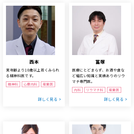
西本
冨塚
実年齢より10歳以上若くみられ
医療にとどまらず、お酒や食な
る精神科医です。
ど幅広い知識と実績ありのリウ
マチ専門医。
精神科
心療内科
産業医
内科
リウマチ科
産業医
詳しく見る
詳しく見る