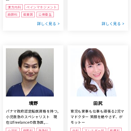
漢方内科
ペインマネジメント
麻酔科
産業医
公衆衛生
詳しく見る
詳しく見る
境野
田尻
パナマ政府認定船医資格を持つ,
育児も家事も仕事も頑張る2児マ
小児救急のスペシャリスト 現
マドクター 笑顔を絶やさず、が
在はfreelanceの救急医,...
モットー
小児科
麻酔科
救急科
内科
アレルギー科
皮膚科