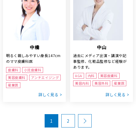
中橋
中山
明るく親しみやすい身長147cm
過去にメディア出演・講演や記
のママ皮膚科医
事監修、化粧品監修など経験が
あります。
皮膚科
小児皮膚科
AGA
内科
美容皮膚科
美容皮膚科
アンチエイジング
美容内科
美容外科
産業医
産業医
詳しく見る
詳しく見る
1
2
Next