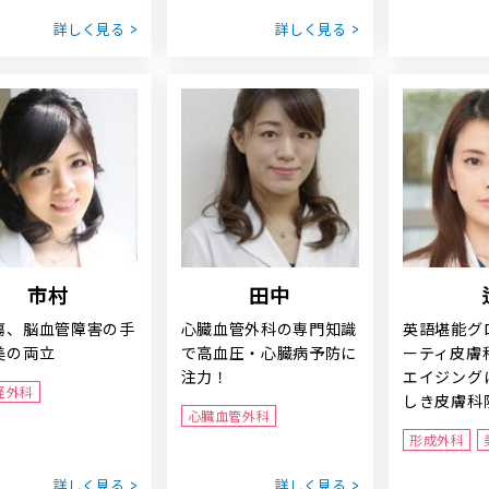
詳しく見る
詳しく見る
市村
田中
瘍、脳血管障害の手
心臓血管外科の専門知識
英語堪能グ
美の両立
で高血圧・心臓病予防に
ーティ皮膚
注力！
エイジング
経外科
しき皮膚科
心臓血管外科
形成外科
詳しく見る
詳しく見る