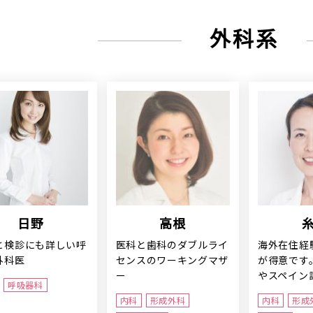
外科系
日野
高根
と検診にも詳しい呼
医科と歯科のダブルライ
海外在住経
外科医
センスのワーキングマザ
が得意です
ー
やスペイン
呼吸器科
内科
形成外科
内科
形成