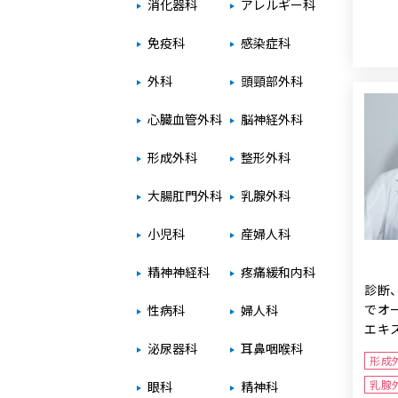
消化器科
アレルギー科
免疫科
感染症科
外科
頭頸部外科
心臓血管外科
脳神経外科
形成外科
整形外科
大腸肛門外科
乳腺外科
小児科
産婦人科
精神神経科
疼痛緩和内科
診断
でオ
性病科
婦人科
エキ
泌尿器科
耳鼻咽喉科
形成
乳腺
眼科
精神科