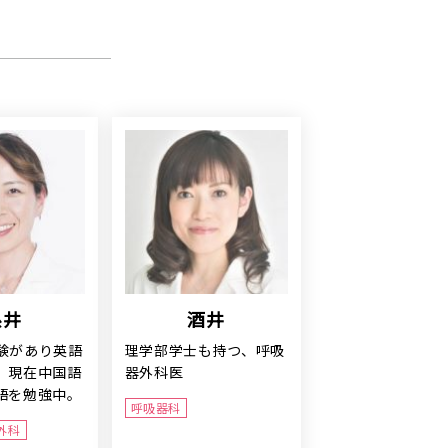
糸井
酒井
験があり英語
理学部学士も持つ、呼吸
。現在中国語
器外科医​
語を勉強中。
呼吸器科
外科