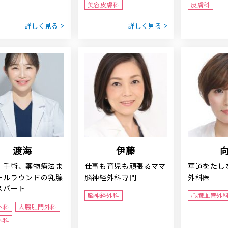
美容皮膚科
皮膚科
詳しく見る
詳しく見る
渡海
伊藤
、手術、薬物療法ま
仕事も育児も頑張るママ
華道をたし
ールラウンドの乳腺
脳神経外科専門
外科医
スパート
脳神経外科
心臓血管外
外科
大腸肛門外科
外科