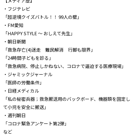
【メディア歴】
・フジテレビ
「超逆境クイズバトル！！ 99人の壁」
・FM愛知
「HAPPY STYLE ～ おしえて先生」
・朝日新聞
「救急存亡(4)迷走 難民解消 行脚も限界」
「24時間子どもを診る」
「救急病院、停止しかねない、コロナで逼迫する医療現場」
・ジャミックジャーナル
「医師の労働条件」
・日経メディカル
「私の秘密兵器；救急搬送用のバックボード、機器類を固定し
て小児を安全に搬送」
・週刊朝日
「コロナ緊急アンケート第2弾」
など