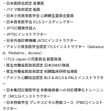
・日本医師会認定 産業医
・パナマ政府認定 船医
・日本小児救急医学会 心肺蘇生委員会委員
・日本救急医学会 ICLSコースディレクター
・JPTEC関東世話人
・JPTECインストラクター
・日本外傷診療機構 JATECインストラクター
・アメリカ救急医学会認定 ITLSインストラクター（Advance
d、Pediatric、Access）
・ITLS-Japan 小児委員会 副委員長
・厚生労働省医政局認定 日本DMAT隊員
・厚生労働省医政局認定 初期臨床研修指導医
・アメリカ心臓協会認定 BLS & ACLS & PALS インストラクタ
ー
・日本集団災害医学会 多数傷病者への対応標準化トレーニン
グ（MCLS)インストラクター
・日本熱傷学会 プレホスピタル熱傷コース（PBEC)インスト
ラクター