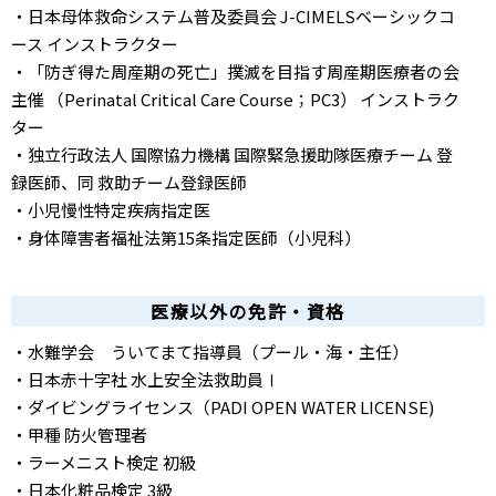
・日本母体救命システム普及委員会 J-CIMELSベーシックコ
ース インストラクター
・「防ぎ得た周産期の死亡」撲滅を目指す周産期医療者の会
主催 （Perinatal Critical Care Course；PC3） インストラク
ター
・独立行政法人 国際協力機構 国際緊急援助隊医療チーム 登
録医師、同 救助チーム登録医師
・小児慢性特定疾病指定医
・身体障害者福祉法第15条指定医師（小児科）
医療以外の免許・資格
・水難学会 ういてまて指導員（プール・海・主任）
・日本赤十字社 水上安全法救助員Ⅰ
・ダイビングライセンス（PADI OPEN WATER LICENSE)
・甲種 防火管理者
・ラーメニスト検定 初級
・日本化粧品検定 3級