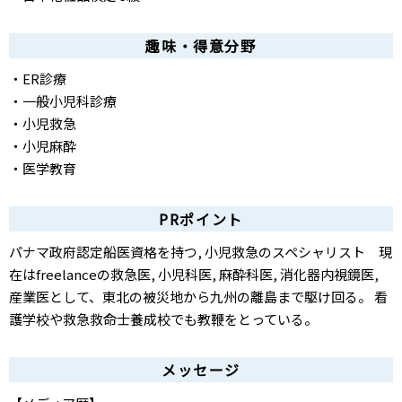
趣味・得意分野
・ER診療
・一般小児科診療
・小児救急
・小児麻酔
・医学教育
PRポイント
パナマ政府認定船医資格を持つ, 小児救急のスペシャリスト 現
在はfreelanceの救急医, 小児科医, 麻酔科医, 消化器内視鏡医,
産業医として、東北の被災地から九州の離島まで駆け回る。 看
護学校や救急救命士養成校でも教鞭をとっている。
メッセージ