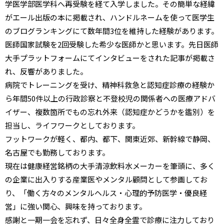
学医学部医学科へ再受験を経て入学しました。その簡単な経緯
がエール出版の本に掲載され、ハンドルネームを使って医学生
のブログランキングにて数年間3位を維持した経験があります。
医師国家試験を2回受験した希少な医師かと思います。先日医師
大手プラットフォームにてインタビューをされた記事が掲載さ
れ、反響がありました。
病院でトレーニングを受け、精神科救急と認知症診療の経験か
ら年間50件以上の行政診察と不登校児の関係者への医療アドバ
イザー、複数箇所でもの忘れ外来（認知症かどうかを鑑別）を
担当し、ライフワークとしております。
フットワークが軽く、都内、都下、関東近郊、新幹線で静岡、
名古屋でも勤務しております。
現在は健康経営銘柄の大手清涼飲料水メーカーを筆頭に、多く
の企業に出入りする産業医やメンタル顧問として参画してお
り、「働く方々のメンタルヘルス・心理的予防医学・優良経
営」に強い関心、興味を持っております。
感謝と一期一会を忘れず、日々全身全霊で診療に注力しており