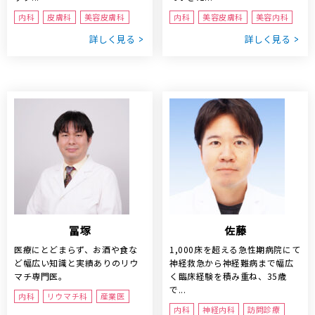
内科
皮膚科
美容皮膚科
内科
美容皮膚科
美容内科
詳しく見る
詳しく見る
冨塚
佐藤
医療にとどまらず、お酒や食な
1,000床を超える急性期病院にて
ど幅広い知識と実績ありのリウ
神経救急から神経難病まで幅広
マチ専門医。
く臨床経験を積み重ね、35歳
で...
内科
リウマチ科
産業医
内科
神経内科
訪問診療