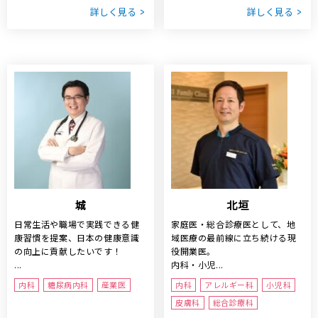
詳しく見る
詳しく見る
城
北垣
日常生活や職場で実践できる健
家庭医・総合診療医として、地
康習慣を提案、日本の健康意識
域医療の最前線に立ち続ける現
の向上に貢献したいです！
役開業医。
...
内科・小児...
内科
糖尿病内科
産業医
内科
アレルギー科
小児科
皮膚科
総合診療科