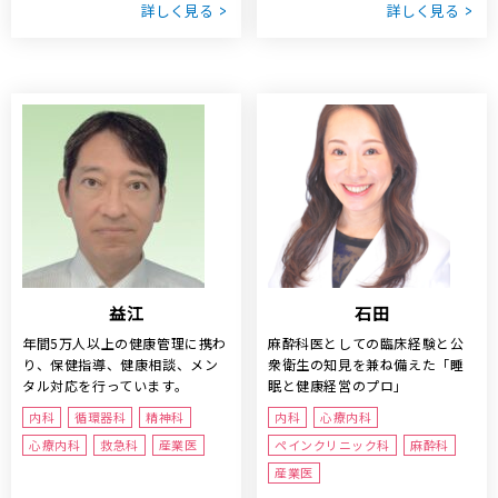
詳しく見る
詳しく見る
益江
石田
年間5万人以上の健康管理に携わ
麻酔科医としての臨床経験と公
り、保健指導、健康相談、メン
衆衛生の知見を兼ね備えた「睡
タル対応を行っています。
眠と健康経営のプロ」
内科
循環器科
精神科
内科
心療内科
心療内科
救急科
産業医
ペインクリニック科
麻酔科
産業医