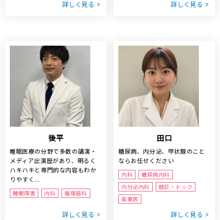
詳しく見る
詳しく見る
後平
田口
睡眠医療の分野で多数の講演・
糖尿病、内分泌、甲状腺のこと
メディア出演歴があり、明るく
ならお任せください
ハキハキと専門的な内容もわか
内科
糖尿病内科
りやすく...
内分泌内科
健診・ドック
睡眠障害
内科
循環器科
産業医
詳しく見る
詳しく見る