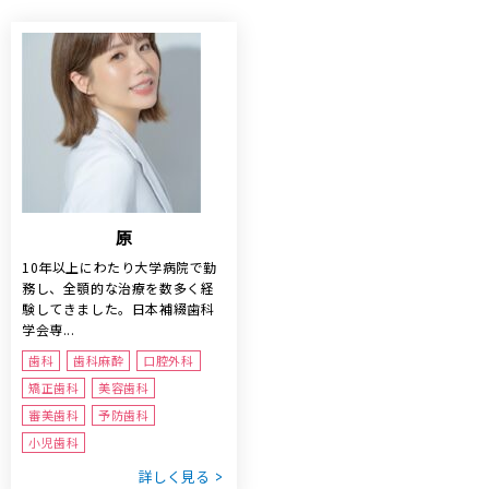
原
10年以上にわたり大学病院で勤
務し、全顎的な治療を数多く経
験してきました。日本補綴歯科
学会専...
歯科
歯科麻酔
口腔外科
矯正歯科
美容歯科
審美歯科
予防歯科
小児歯科
詳しく見る