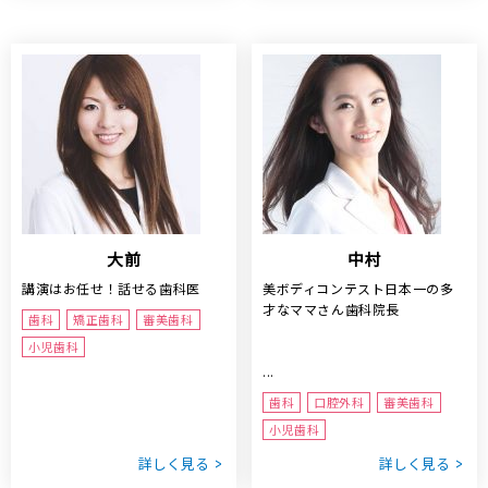
大前
中村
講演はお任せ！話せる歯科医
美ボディコンテスト日本一の多
才なママさん歯科院長
歯科
矯正歯科
審美歯科
小児歯科
...
歯科
口腔外科
審美歯科
小児歯科
詳しく見る
詳しく見る