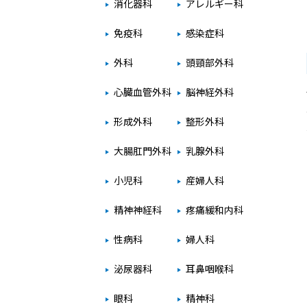
消化器科
アレルギー科
免疫科
感染症科
外科
頭頸部外科
心臓血管外科
脳神経外科
形成外科
整形外科
大腸肛門外科
乳腺外科
小児科
産婦人科
精神神経科
疼痛緩和内科
性病科
婦人科
泌尿器科
耳鼻咽喉科
眼科
精神科