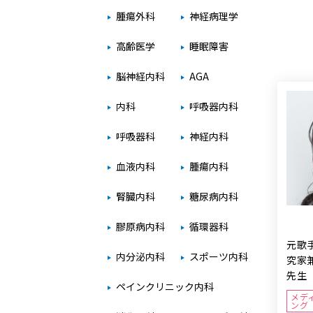
腫瘍外科
神経病理学
高齢医学
睡眠障害
脳神経内科
AGA
内科
呼吸器内科
呼吸器科
神経内科
血液内科
腫瘍内科
腎臓内科
糖尿病内科
膠原病内科
循環器科
元歌
内分泌内科
スポーツ内科
究家
先生
ペインクリニック内科
メデ
ング