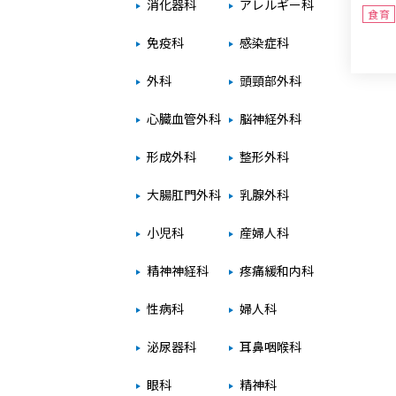
消化器科
アレルギー科
食育
免疫科
感染症科
外科
頭頸部外科
心臓血管外科
脳神経外科
形成外科
整形外科
大腸肛門外科
乳腺外科
小児科
産婦人科
精神神経科
疼痛緩和内科
性病科
婦人科
泌尿器科
耳鼻咽喉科
眼科
精神科