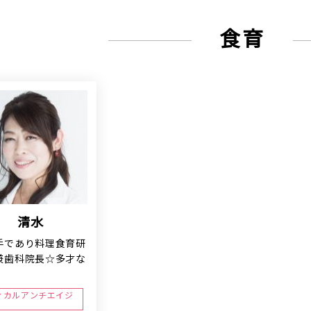
食育
清水
手であり料理食育研
兼歯科院長☆多才な
ィカルアンチエイジ